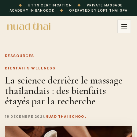
◆
UTTS CERTIFICATION
◆
PRIVATE MASSAGE
ACADEMY IN BANGKOK
◆
OPERATED BY LOFT THAI SPA
RESSOURCES
BIENFAITS WELLNESS
La science derrière le massage
thaïlandais : des bienfaits
étayés par la recherche
18 DÉCEMBRE 2024
NUAD THAI SCHOOL