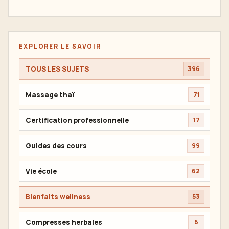
EXPLORER LE SAVOIR
TOUS LES SUJETS
396
Massage thaï
71
Certification professionnelle
17
Guides des cours
99
Vie école
62
Bienfaits wellness
53
Compresses herbales
6