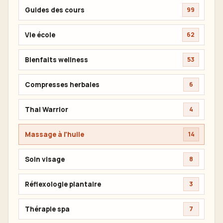
Guides des cours
99
Vie école
62
Bienfaits wellness
53
Compresses herbales
6
Thai Warrior
4
Massage à l'huile
14
Soin visage
8
Réflexologie plantaire
3
Thérapie spa
7