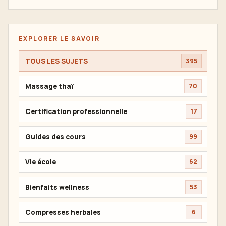
EXPLORER LE SAVOIR
TOUS LES SUJETS
395
Massage thaï
70
Certification professionnelle
17
Guides des cours
99
Vie école
62
Bienfaits wellness
53
Compresses herbales
6