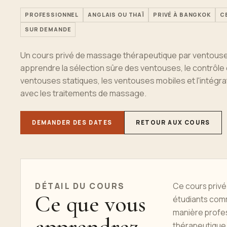
PROFESSIONNEL
ANGLAIS OU THAÏ
PRIVÉ À BANGKOK
C
SUR DEMANDE
Un cours privé de massage thérapeutique par ventous
apprendre la sélection sûre des ventouses, le contrôle d
ventouses statiques, les ventouses mobiles et l'intégra
avec les traitements de massage.
DEMANDER DES DATES
RETOUR AUX COURS
DÉTAIL DU
COURS
Ce cours priv
Ce que vous
étudiants comm
manière profes
apprendrez
thérapeutique