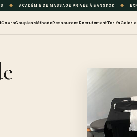
TS
◆
ACADÉMIE DE MASSAGE PRIVÉE À BANGKOK
◆
EXP
l
Cours
Couples
Méthode
Ressources
Recrutement
Tarifs
Galerie
de