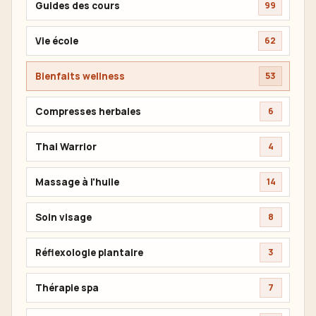
Guides des cours
99
Vie école
62
Bienfaits wellness
53
Compresses herbales
6
Thai Warrior
4
Massage à l'huile
14
Soin visage
8
Réflexologie plantaire
3
Thérapie spa
7