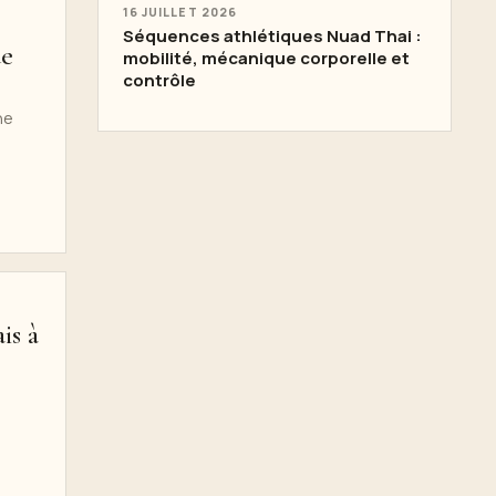
16 JUILLET 2026
Séquences athlétiques Nuad Thai :
ue
mobilité, mécanique corporelle et
contrôle
ne
is à