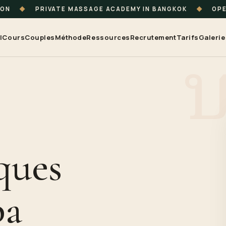
ION
◆
PRIVATE MASSAGE ACADEMY IN BANGKOK
◆
OPE
l
Cours
Couples
Méthode
Ressources
Recrutement
Tarifs
Galerie
ques
pa