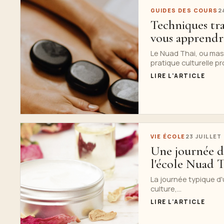
GUIDES DES COURS
2
Techniques tra
vous apprendre
Le Nuad Thai, ou mass
pratique culturelle p
LIRE L'ARTICLE
VIE ÉCOLE
23 JUILLET
Une journée da
l'école Nuad T
La journée typique d
culture,...
LIRE L'ARTICLE