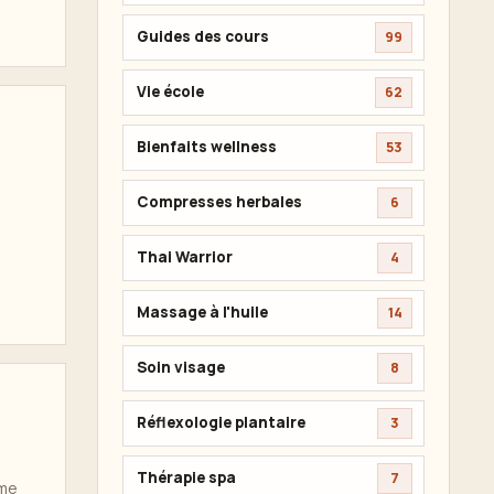
Guides des cours
99
Vie école
62
Bienfaits wellness
53
Compresses herbales
6
Thai Warrior
4
Massage à l'huile
14
Soin visage
8
Réflexologie plantaire
3
Thérapie spa
7
mme