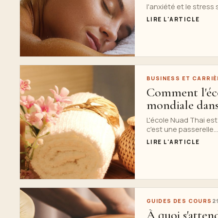
l'anxiété et le stres
LIRE L'ARTICLE
BUSINESS ET CARRIÈ
Comment l'éco
mondiale dans 
L'école Nuad Thai est
c'est une passerelle...
LIRE L'ARTICLE
GUIDES DES COURS
2
À quoi s'atten