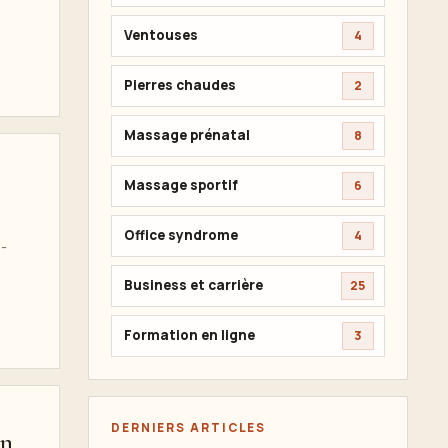
Ventouses
4
Pierres chaudes
2
Massage prénatal
8
Massage sportif
6
Office syndrome
4
 -
Business et carrière
25
Formation en ligne
3
DERNIERS ARTICLES
en