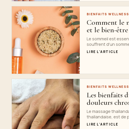
BIENFAITS WELLNES
Comment le ma
et le bien-êtr
Le sommeil est essent
souffrent d'un sommei
LIRE L'ARTICLE
BIENFAITS WELLNES
Les bienfaits 
douleurs chron
Le massage thaïlanda
thaïlandaise, est de 
LIRE L'ARTICLE