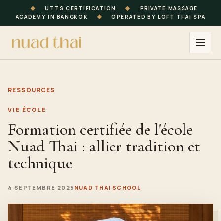
◆
UTTS CERTIFICATION
◆
PRIVATE MASSAGE
ACADEMY IN BANGKOK
◆
OPERATED BY LOFT THAI SPA
RESSOURCES
VIE ÉCOLE
Formation certifiée de l'école
Nuad Thai : allier tradition et
technique
4 SEPTEMBRE 2025
NUAD THAI SCHOOL