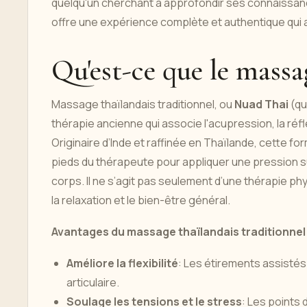
quelqu'un cherchant à approfondir ses connaissance
offre une expérience complète et authentique qui 
Qu'est-ce que le massa
Massage thaïlandais traditionnel, ou
Nuad Thai
(qu
thérapie ancienne qui associe l'acupression, la réf
Originaire d’Inde et raffinée en Thaïlande, cette fo
pieds du thérapeute pour appliquer une pression su
corps. Il ne s’agit pas seulement d’une thérapie phys
la relaxation et le bien-être général.
Avantages du massage thaïlandais traditionnel 
Améliore la flexibilité
: Les étirements assistés
articulaire.
Soulage les tensions et le stress
: Les points 