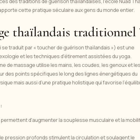
s des traditions de guérison thaïlandaises, l'école Nuad Tha
apporte cette pratique séculaire aux gens du monde entier.
ge thaïlandais traditionnel 
i se traduit par « toucher de guérison thaïlandais ») est une
lexologie et les techniques d'étirement assistées du yoga.
rme de massage utilise les mains, les coudes, les genoux et le
r des points spécifiques le long des lignes énergétiques du
ique mais aussi d’une pratique holistique qui favorise l’équilib
:
 permettent d'augmenter la souplesse musculaire et la mobili
de pression profonds stimulent la circulation et soulagent le