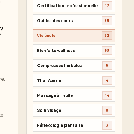
i
Certification professionnelle
17
Guides des cours
99
?
Vie école
62
Bienfaits wellness
53
s
Compresses herbales
6
re,
Thai Warrior
4
Massage à l'huile
14
Soin visage
8
té
Réflexologie plantaire
3