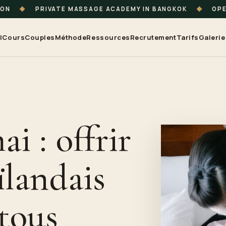
ION
◆
PRIVATE MASSAGE ACADEMY IN BANGKOK
◆
OPE
l
Cours
Couples
Méthode
Ressources
Recrutement
Tarifs
Galerie
i : offrir
ïlandais
 tous