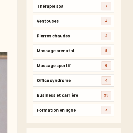
Thérapie spa
7
Ventouses
4
Pierres chaudes
2
Massage prénatal
8
Massage sportif
6
Office syndrome
4
Business et carrière
25
Formation en ligne
3