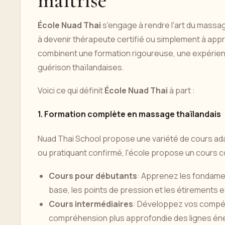
maîtrise
École Nuad Thai
s'engage à rendre l'art du massag
à devenir thérapeute certifié ou simplement à app
combinent une formation rigoureuse, une expérienc
guérison thaïlandaises.
Voici ce qui définit
École Nuad Thai
à part :
1. Formation complète en massage thaïlandais
Nuad Thai School propose une variété de cours ada
ou pratiquant confirmé, l'école propose un cours c
Cours pour débutants
: Apprenez les fondame
base, les points de pression et les étirements e
Cours intermédiaires
: Développez vos compé
compréhension plus approfondie des lignes éner