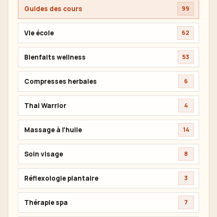
Guides des cours
99
Vie école
62
Bienfaits wellness
53
Compresses herbales
6
Thai Warrior
4
Massage à l'huile
14
Soin visage
8
Réflexologie plantaire
3
Thérapie spa
7