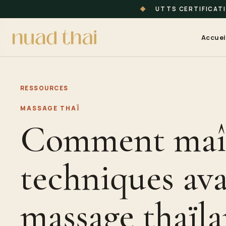
◆
UTTS CERTIFICAT
Accuei
RESSOURCES
MASSAGE THAÏ
Comment maîtr
techniques av
massage thaïla