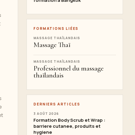
formation à Bangkok
e
s
t
FORMATIONS LIÉES
MASSAGE THAÏLANDAIS
Massage Thaï
MASSAGE THAÏLANDAIS
Professionnel du massage
thaïlandais
s
DERNIERS ARTICLES
e
3 AOÛT 2026
nt
Formation Body Scrub et Wrap :
barriere cutanee, produits et
hygiene