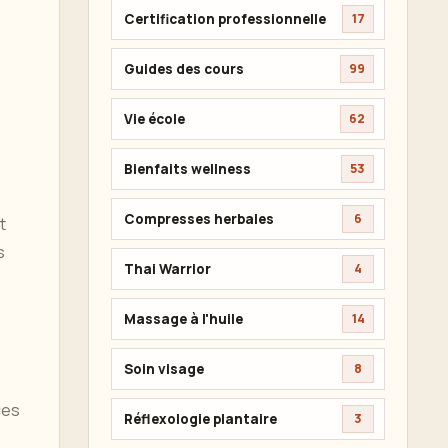
Certification professionnelle
17
Guides des cours
99
Vie école
62
Bienfaits wellness
53
Compresses herbales
6
t
s
Thai Warrior
4
Massage à l'huile
14
Soin visage
8
ces
Réflexologie plantaire
3