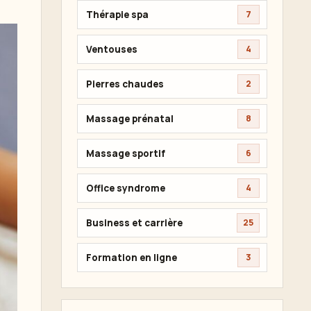
Thérapie spa
7
Ventouses
4
Pierres chaudes
2
Massage prénatal
8
Massage sportif
6
Office syndrome
4
Business et carrière
25
Formation en ligne
3