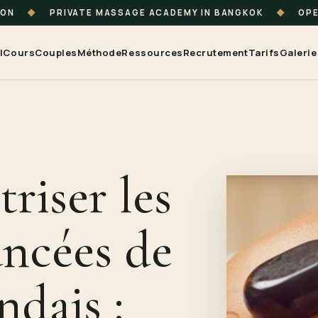
ION
◆
PRIVATE MASSAGE ACADEMY IN BANGKOK
◆
OPE
l
Cours
Couples
Méthode
Ressources
Recrutement
Tarifs
Galerie
iser les
ancées de
ndais :