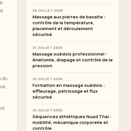
de
ir
28 JUILLET 2026
Massage aux pierres de basalte :
contrôle de la température,
u
placement et déroulement
sécurisé
21 JUILLET 2026
Massage suédois professionnel :
Anatomie, drapage et contrôle de la
pression
s du
18 JUILLET 2026
Formation en massage suédois :
nse,
effleurage, pétrissage et flux
sécurisé
ent
16 JUILLET 2026
Séquences athlétiques Nuad Thai :
mobilité, mécanique corporelle et
contrôle