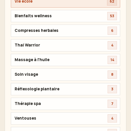
Vie école
62
Bienfaits wellness
53
Compresses herbales
6
Thai Warrior
4
Massage à l'huile
14
Soin visage
8
Réflexologie plantaire
3
Thérapie spa
7
Ventouses
4