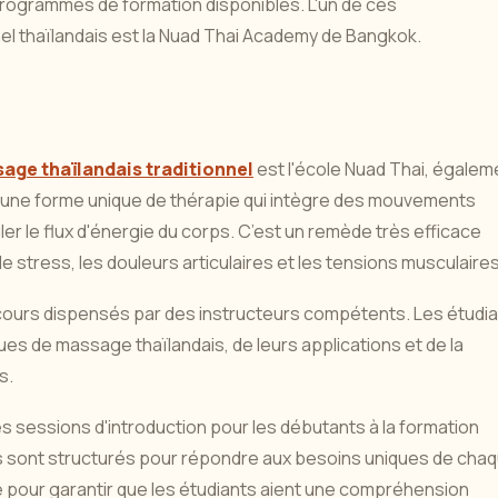
programmes de formation disponibles. L'un de ces
el thaïlandais est la Nuad Thai Academy de Bangkok.
age thaïlandais traditionnel
est l'école Nuad Thai, égalem
 une forme unique de thérapie qui intègre des mouvements
ler le flux d'énergie du corps. C’est un remède très efficace
 stress, les douleurs articulaires et les tensions musculaires
ours dispensés par des instructeurs compétents. Les étudi
s de massage thaïlandais, de leurs applications et de la
s.
s sessions d'introduction pour les débutants à la formation
s sont structurés pour répondre aux besoins uniques de cha
 pour garantir que les étudiants aient une compréhension