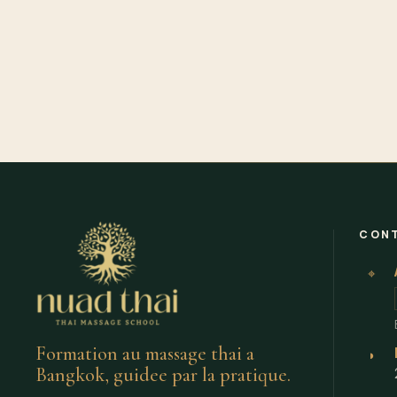
CON
⌖
Formation au massage thai a
◗
Bangkok, guidee par la pratique.