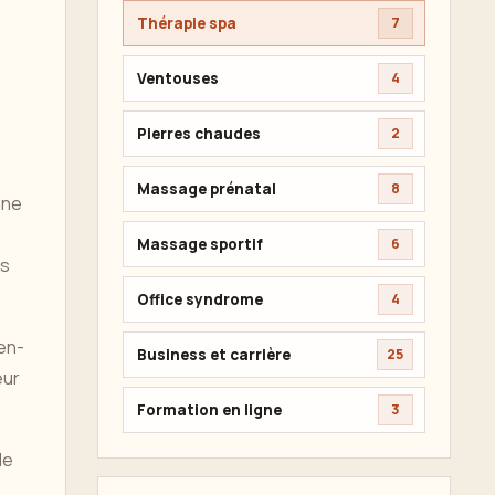
Thérapie spa
7
Ventouses
4
Pierres chaudes
2
Massage prénatal
8
nne
Massage sportif
6
es
Office syndrome
4
ien-
Business et carrière
25
eur
Formation en ligne
3
de