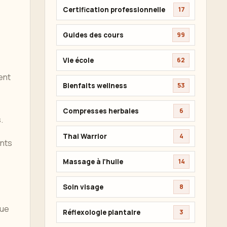
Certification professionnelle
17
Guides des cours
99
Vie école
62
ent
Bienfaits wellness
53
Compresses herbales
6
.
Thai Warrior
4
ants
Massage à l'huile
14
Soin visage
8
que
Réflexologie plantaire
3