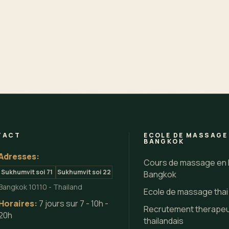
TACT
ECOLE DE MASSAGE
BANGKOK
Adresses:
Cours de massage en 
Sukhumvit soi 71
Sukhumvit soi 22
Bangkok
Bangkok 10110 - Thailand
Ecole de massage tha
Horaires:
7 jours sur 7 - 10h -
Recrutement therape
20h
thailandais