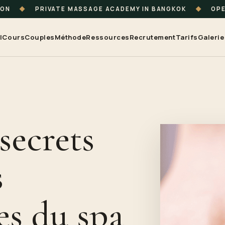
ION
◆
PRIVATE MASSAGE ACADEMY IN BANGKOK
◆
OPE
l
Cours
Couples
Méthode
Ressources
Recrutement
Tarifs
Galerie
secrets
s
es du spa