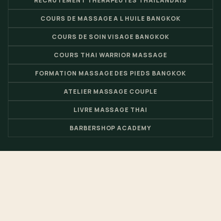
RECRUTEMENT THERAPEUTES THAILANDAIS
COURS DE MASSAGE A L HUILE BANGKOK
COURS DE SOIN VISAGE BANGKOK
COURS THAI WARRIOR MASSAGE
FORMATION MASSAGE DES PIEDS BANGKOK
ATELIER MASSAGE COUPLE
LIVRE MASSAGE THAI
BARBERSHOP ACADEMY
© 2026 Nuad Thai School - École de massage thaïlandais et
centre de formation spa par
Loft Thaï Spa
- Site Web par
Pimclick
.
EN
FR
TH
CH
JP
RU
ES
DE