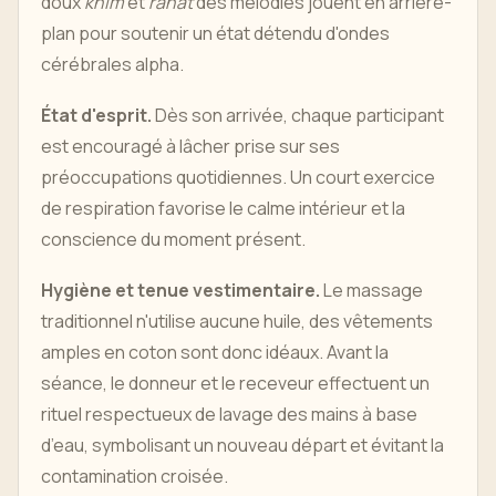
doux
khim
et
ranat
des mélodies jouent en arrière-
plan pour soutenir un état détendu d'ondes
cérébrales alpha.
État d'esprit.
Dès son arrivée, chaque participant
est encouragé à lâcher prise sur ses
préoccupations quotidiennes. Un court exercice
de respiration favorise le calme intérieur et la
conscience du moment présent.
Hygiène et tenue vestimentaire.
Le massage
traditionnel n'utilise aucune huile, des vêtements
amples en coton sont donc idéaux. Avant la
séance, le donneur et le receveur effectuent un
rituel respectueux de lavage des mains à base
d’eau, symbolisant un nouveau départ et évitant la
contamination croisée.