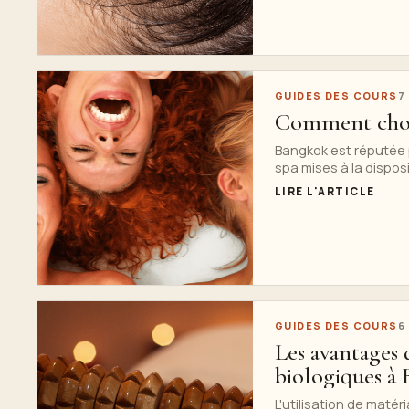
GUIDES DES COURS
7
Comment chois
Bangkok est réputée p
spa mises à la disposit
LIRE L'ARTICLE
GUIDES DES COURS
6
Les avantages d
biologiques à
L'utilisation de maté