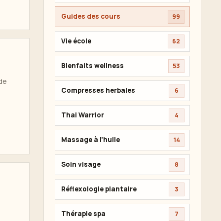
Guides des cours
99
Vie école
62
Bienfaits wellness
53
 de
Compresses herbales
6
Thai Warrior
4
Massage à l'huile
14
Soin visage
8
Réflexologie plantaire
3
Thérapie spa
7