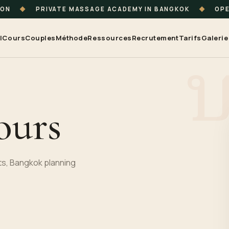
ION
◆
PRIVATE MASSAGE ACADEMY IN BANGKOK
◆
OPE
l
Cours
Couples
Méthode
Ressources
Recrutement
Tarifs
Galerie
ours
s, Bangkok planning