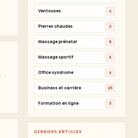
Ventouses
4
Pierres chaudes
2
Massage prénatal
8
Massage sportif
6
Office syndrome
4
e
Business et carrière
25
Formation en ligne
3
DERNIERS ARTICLES