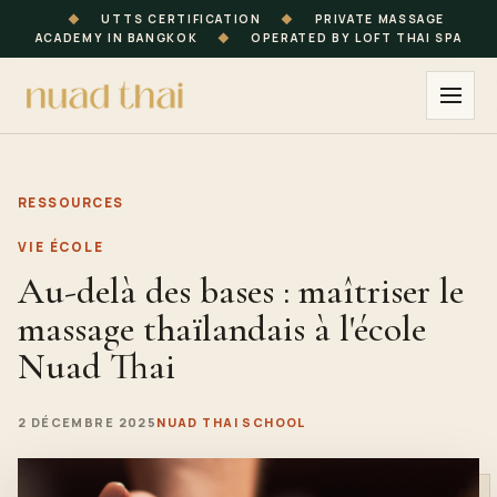
◆
UTTS CERTIFICATION
◆
PRIVATE MASSAGE
ACADEMY IN BANGKOK
◆
OPERATED BY LOFT THAI SPA
RESSOURCES
VIE ÉCOLE
Au-delà des bases : maîtriser le
massage thaïlandais à l'école
Nuad Thai
2 DÉCEMBRE 2025
NUAD THAI SCHOOL