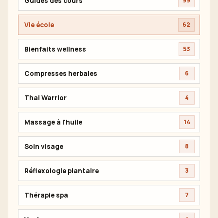
Guides des cours
99
Vie école
62
Bienfaits wellness
53
Compresses herbales
6
Thai Warrior
4
Massage à l'huile
14
Soin visage
8
Réflexologie plantaire
3
Thérapie spa
7