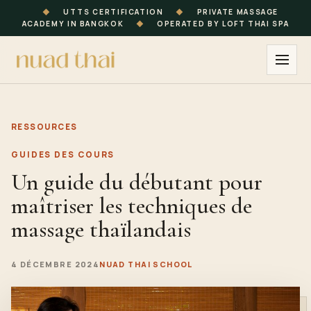
◆
UTTS CERTIFICATION
◆
PRIVATE MASSAGE
ACADEMY IN BANGKOK
◆
OPERATED BY LOFT THAI SPA
RESSOURCES
GUIDES DES COURS
Un guide du débutant pour
maîtriser les techniques de
massage thaïlandais
4 DÉCEMBRE 2024
NUAD THAI SCHOOL