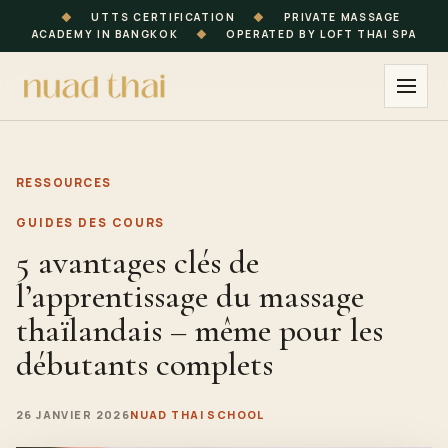
◆
UTTS CERTIFICATION
◆
PRIVATE MASSAGE
ACADEMY IN BANGKOK
◆
OPERATED BY LOFT THAI SPA
RESSOURCES
GUIDES DES COURS
5 avantages clés de
l’apprentissage du massage
thaïlandais – même pour les
débutants complets
26 JANVIER 2026
NUAD THAI SCHOOL