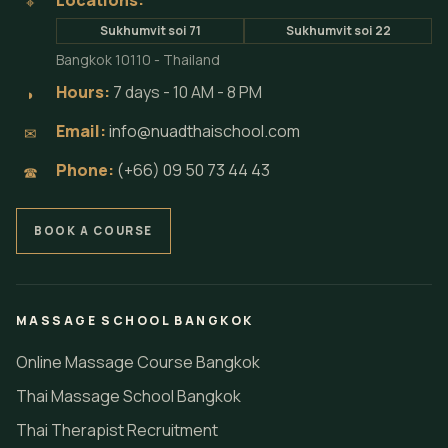
Locations:
⌖
Sukhumvit soi 71
Sukhumvit soi 22
Bangkok 10110 - Thailand
Hours:
7 days - 10 AM - 8 PM
◗
Email:
info@nuadthaischool.com
✉
Phone:
(+66) 09 50 73 44 43
☎
BOOK A COURSE
MASSAGE SCHOOL BANGKOK
Online Massage Course Bangkok
Thai Massage School Bangkok
Thai Therapist Recruitment