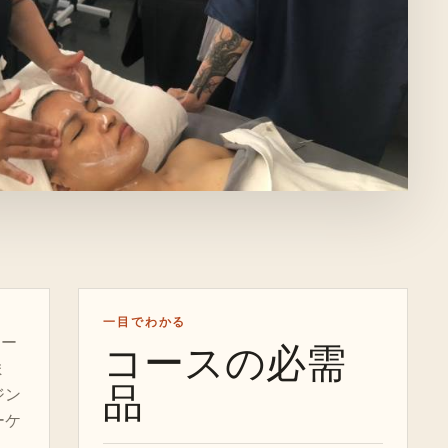
一目でわかる
コー
コースの必需
ま
品
ジン
ーケ