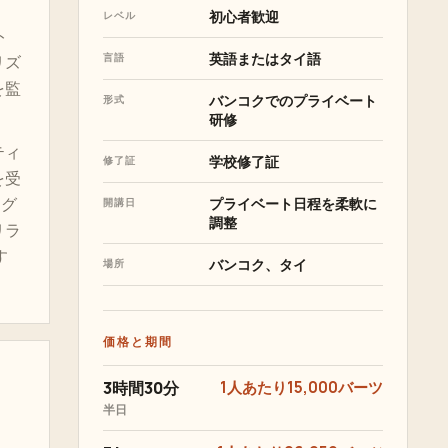
初心者歓迎
レベル
ト
英語またはタイ語
言語
リズ
を監
バンコクでのプライベート
形式
研修
ティ
学校修了証
修了証
を受
ング
プライベート日程を柔軟に
開講日
調整
リラ
す
バンコク、タイ
場所
価格と期間
3時間30分
1人あたり15,000バーツ
半日