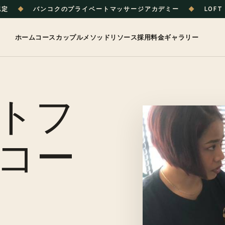
認定
◆
バンコクのプライベートマッサージアカデミー
◆
LOFT 
ホーム
コース
カップル
メソッド
リソース
採用
料金
ギャラリー
トフ
コー