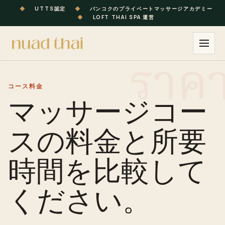
◆
UTTS認定
◆
バンコクのプライベートマッサージアカデミー
◆
LOFT THAI SPA 運営
コース
料金
マッサージコー
スの料金と所要
時間を比較して
ください。