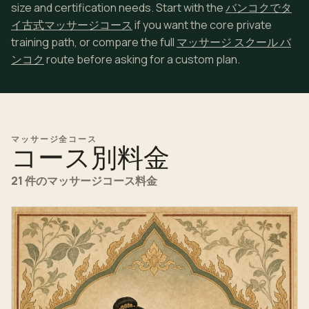
size and certification needs. Start with the
バンコクでタ
イ古式マッサージコース
if you want the core private
training path, or compare the full
マッサージ スクール バ
ンコク
route before asking for a custom plan.
マッサージ全コース
コース別料金
21 件のマッサージコース料金