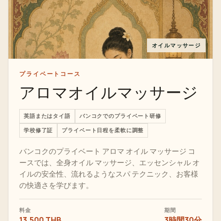
オイルマッサージ
プライベートコース
アロマオイルマッサージ
英語またはタイ語
バンコクでのプライベート研修
学校修了証
プライベート日程を柔軟に調整
バンコクのプライベート アロマ オイル マッサージ コ
ースでは、全身オイル マッサージ、エッセンシャル オ
イルの安全性、流れるようなスパ テクニック、お客様
の快適さを学びます。
料金
期間
13,500 THB
3時間30分