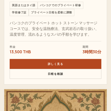
英語またはタイ語
バンコクでのプライベート研修
学校修了証
プライベート日程を柔軟に調整
バンコクのプライベート ホット ストーン マッサージ
コースでは、安全な温熱療法、玄武岩石の取り扱い、
温度管理、流れるようなスパの手順を学びます。
料金
期間
13,500 THB
3時間30分
詳しく見る
日程を相談