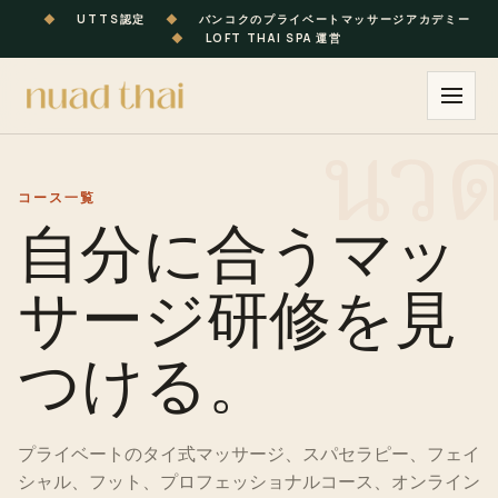
◆
UTTS認定
◆
バンコクのプライベートマッサージアカデミー
◆
LOFT THAI SPA 運営
コース
一覧
自分に合うマッ
サージ研修を見
つける。
プライベートのタイ式マッサージ、スパセラピー、フェイ
シャル、フット、
プロフェッショナル
コース、オンライン