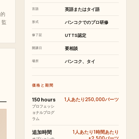
英語またはタイ語
言語
門的
、監
バンコクでのプロ研修
形式
UTTS認定
修了証
要相談
開講日
バンコク、タイ
場所
価格と期間
150 hours
1人あたり250,000バーツ
プロフェッシ
ョナルプログ
ラム
追加時間
1人あたり1時間あたり
+2,500バーツ
オプションの