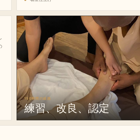
レ
の
150時間の経路
練習、改良、認定