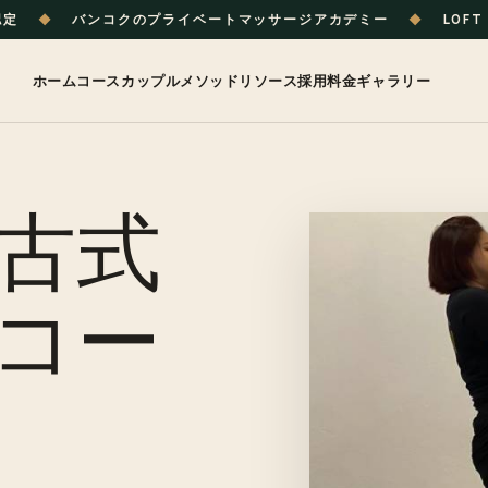
認定
◆
バンコクのプライベートマッサージアカデミー
◆
LOFT 
ホーム
コース
カップル
メソッド
リソース
採用
料金
ギャラリー
古式
コー