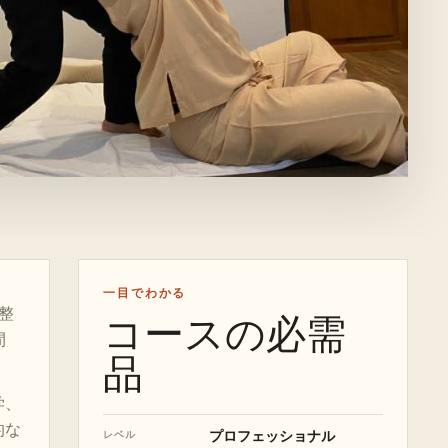
一目でわかる
整
コースの必需
間
品
学、
的な
プロフェッショナル
レベル