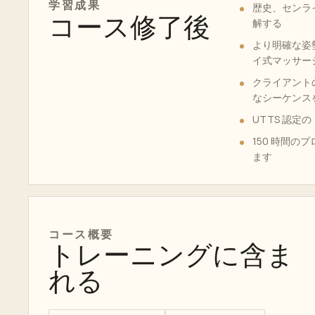
学習成果
歴史、センラ
コース修了後
解する
より明確な姿
イ式マッサー
クライアントの
なシーケンス
UTTS 認
150 時間の
ます
コース概要
トレーニングに含ま
れる