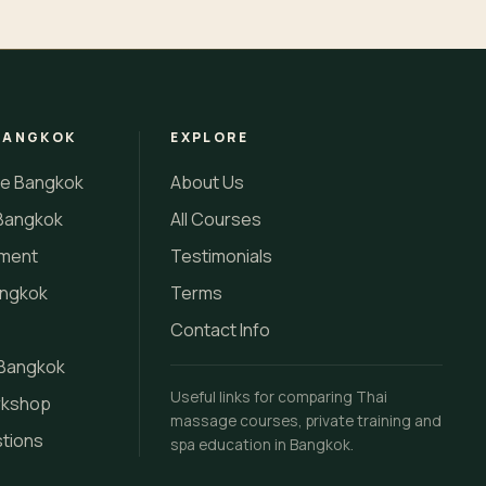
BANGKOK
EXPLORE
se Bangkok
About Us
Bangkok
All Courses
tment
Testimonials
angkok
Terms
Contact Info
 Bangkok
Useful links for comparing Thai
rkshop
massage courses, private training and
stions
spa education in Bangkok.