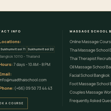
ACT INFO
MASSAGE SCHOOL 
Locations:
Online Massage Cour
Sukhumvit soi 71
Sukhumvit soi 22
Thai Massage School 
Bangkok 10110 - Thailand
Thai Therapist Recrui
Hours:
7 days - 10 AM - 8 PM
Oil Massage School B
Email:
Facial School Bangkok
info@nuadthaischool.com
Foot Massage School
Phone:
(+66) 09 50 73 44 43
Couples Massage Wo
Frequently Asked Que
OK A COURSE