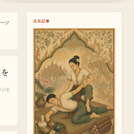
注目記事
 ページ
力を
ージと