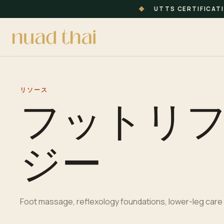
◆
UTTS CERTIFICAT
リソース
フットリ
ジー
Foot massage, reflexology foundations, lower-leg care