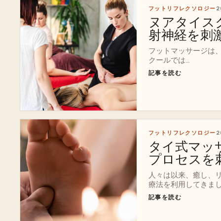
フットリフレクソロジー
2
ヌアタイス
射神経を刺
フットマッサージは
クールでは...
記事を読む
フットリフレクソロジー
2
タイ式マッ
プロセスを
人々は以来、癒し、
療法を利用してきま
記事を読む