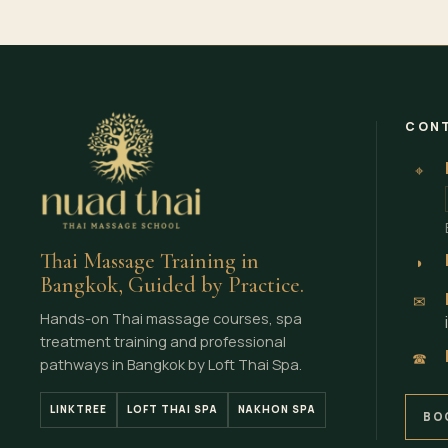
CONT
⌖
Thai Massage Training in
◗
Bangkok, Guided by Practice.
✉
Hands-on Thai massage courses, spa
treatment training and professional
☎
pathways in Bangkok by Loft Thai Spa.
LINKTREE
LOFT THAI SPA
NAKHON SPA
BO