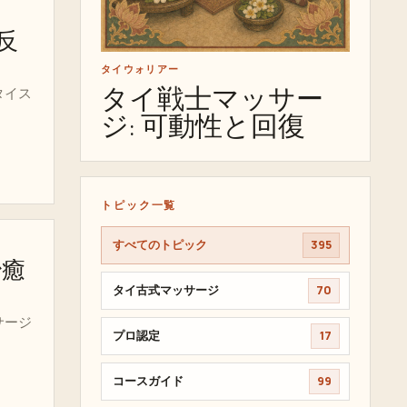
反
タイウォリアー
タイ戦士マッサー
タイス
ジ: 可動性と回復
トピック一覧
すべてのトピック
395
治癒
タイ古式マッサージ
70
サージ
プロ認定
17
コースガイド
99