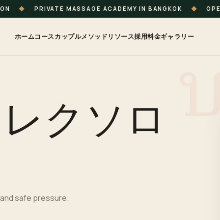
ION
◆
PRIVATE MASSAGE ACADEMY IN BANGKOK
◆
OPE
ホーム
コース
カップル
メソッド
リソース
採用
料金
ギャラリー
フレクソロ
 and safe pressure.