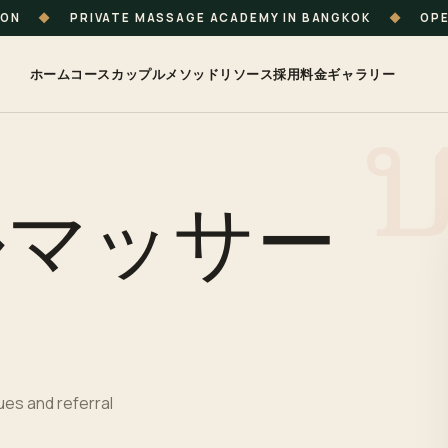
ION
◆
PRIVATE MASSAGE ACADEMY IN BANGKOK
◆
OPE
ホーム
コース
カップル
メソッド
リソース
採用
料金
ギャラリー
ルマッサー
es and referral