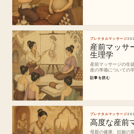
プレナタルマッサージ
20
産前マッサ
生理学
産前マッサージの生
産の準備についての
記事を読む
プレナタルマッサージ
20
高度な産前マ
母親の健康、妊娠の