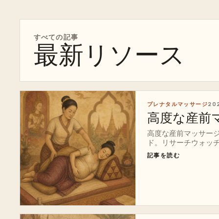
すべての記事
最新リソース
プレナタルマッサージ
20
高度な産前
高度な産前マッサー
ド。リサーチウォッ
フォグラフィック、
記事を読む