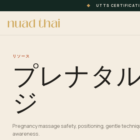
◆
UTTS CERTIFICAT
リソース
プレナタ
ジ
Pregnancy massage safety, positioning, gentle techniqu
awareness.