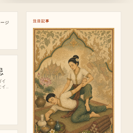
注目記事
 ページ
忌
ガイ
なイン
す。