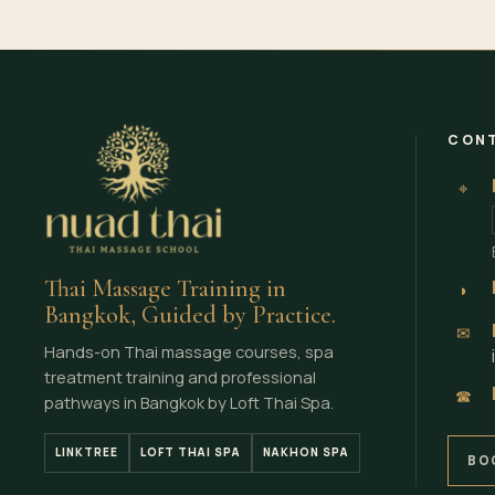
CONT
⌖
Thai Massage Training in
◗
Bangkok, Guided by Practice.
✉
Hands-on Thai massage courses, spa
treatment training and professional
☎
pathways in Bangkok by Loft Thai Spa.
LINKTREE
LOFT THAI SPA
NAKHON SPA
BO