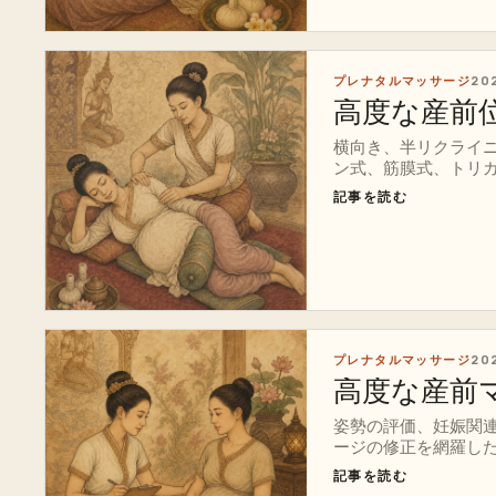
プレナタルマッサージ
20
高度な産前
横向き、半リクライ
ン式、筋膜式、トリガ
記事を読む
プレナタルマッサージ
20
高度な産前
姿勢の評価、妊娠関
ージの修正を網羅し
記事を読む