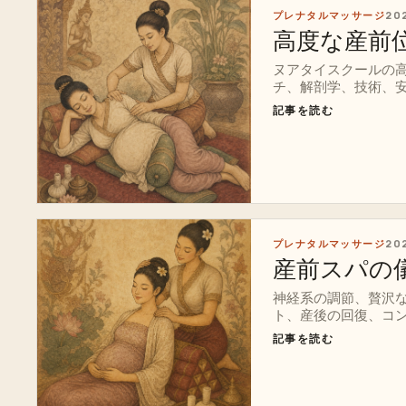
プレナタルマッサージ
20
高度な産前
ヌアタイスクールの
チ、解剖学、技術、
およびプライベート
記事を読む
プレナタルマッサージ
20
産前スパの
神経系の調節、贅沢
ト、産後の回復、コン
記事を読む