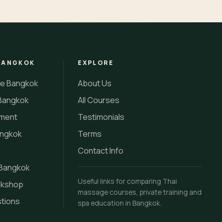
BANGKOK
EXPLORE
se Bangkok
About Us
Bangkok
All Courses
tment
Testimonials
angkok
Terms
Contact Info
 Bangkok
Useful links for comparing Thai
rkshop
massage courses, private training and
stions
spa education in Bangkok.