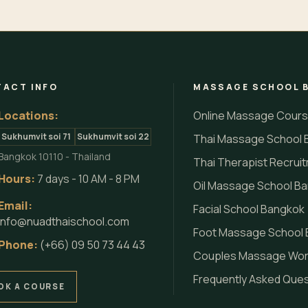
ACT INFO
MASSAGE SCHOOL 
Locations:
Online Massage Cour
Sukhumvit soi 71
Sukhumvit soi 22
Thai Massage School 
Bangkok 10110 - Thailand
Thai Therapist Recrui
Hours:
7 days - 10 AM - 8 PM
Oil Massage School B
Email:
Facial School Bangkok
info@nuadthaischool.com
Foot Massage School
Phone:
(+66) 09 50 73 44 43
Couples Massage Wo
Frequently Asked Que
OK A COURSE