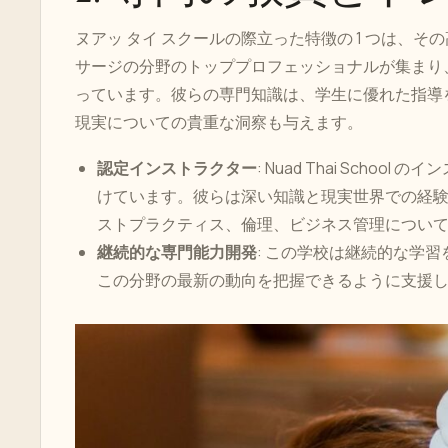
ヌアッ タイ スクールの際立った特徴の 1 つは、
サージの分野のトッププロフェッショナルが集まり
っています。彼らの専門知識は、学生に優れた指導
現実についての貴重な洞察も与えます。
認定インストラクター
: Nuad Thai Sch
けています。彼らは深い知識と現実世界での経
ストプラクティス、倫理、ビジネス管理につい
継続的な専門能力開発
: この学校は継続的な学
この分野の最新の動向を把握できるように支援