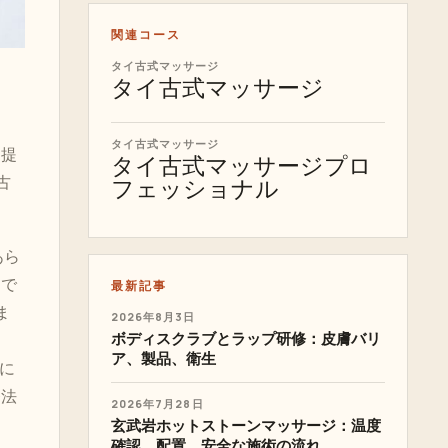
関連コース
タイ古式マッサージ
タイ古式マッサージ
タイ古式マッサージ
を提
タイ古式マッサージプロ
古
フェッショナル
あら
ムで
最新記事
ま
2026年8月3日
ボディスクラブとラップ研修：皮膚バリ
ア、製品、衛生
的に
療法
2026年7月28日
玄武岩ホットストーンマッサージ：温度
確認、配置、安全な施術の流れ