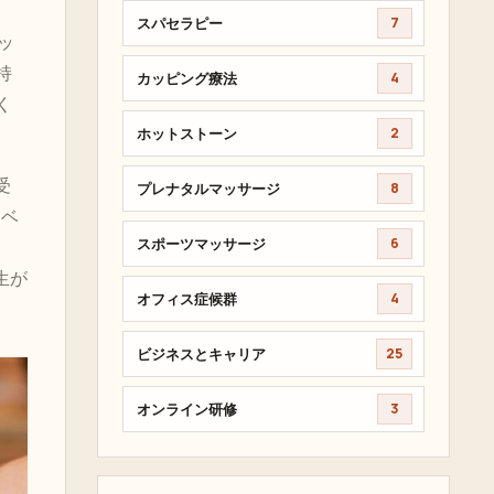
スパセラピー
7
ッ
持
カッピング療法
4
く
ホットストーン
2
受
プレナタルマッサージ
8
、ベ
スポーツマッサージ
6
生が
オフィス症候群
4
ビジネスとキャリア
25
オンライン研修
3