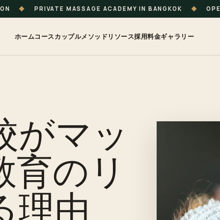
ION
◆
PRIVATE MASSAGE ACADEMY IN BANGKOK
◆
OPE
ホーム
コース
カップル
メソッド
リソース
採用
料金
ギャラリー
校がマッ
教育のリ
る理由