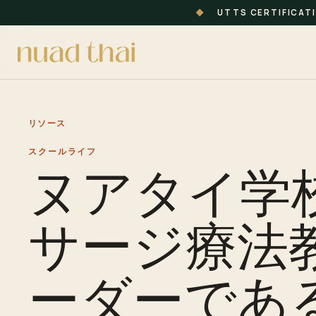
◆
UTTS CERTIFICAT
リソース
スクールライフ
ヌアタイ学
サージ療法
ーダーであ