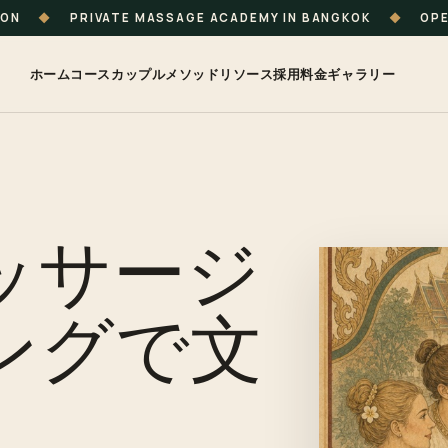
ION
◆
PRIVATE MASSAGE ACADEMY IN BANGKOK
◆
OPE
ホーム
コース
カップル
メソッド
リソース
採用
料金
ギャラリー
ッサージ
ングで文