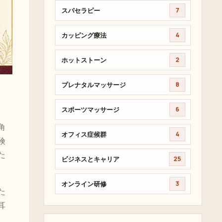
スパセラピー
7
カッピング療法
4
ホットストーン
2
プレナタルマッサージ
8
スポーツマッサージ
6
角
オフィス症候群
4
険
た
ビジネスとキャリア
25
オンライン研修
3
た
耳