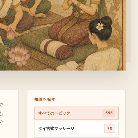
知識を探す
で
も
すべてのトピック
395
分
タイ古式マッサージ
70