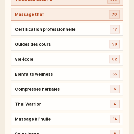
Massage thaï
70
Certification professionnelle
17
Guides des cours
99
Vie école
62
Bienfaits wellness
53
Compresses herbales
6
Thai Warrior
4
Massage à l'huile
14
Soin visage
8