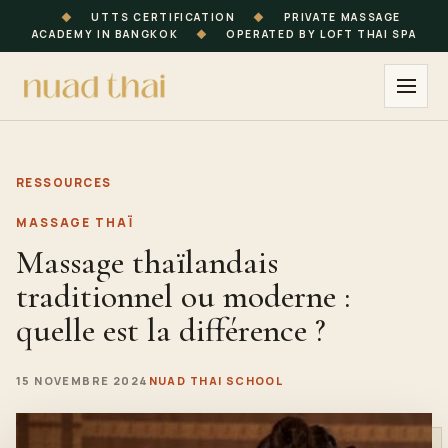
◆
UTTS CERTIFICATION
◆
PRIVATE MASSAGE
ACADEMY IN BANGKOK
◆
OPERATED BY LOFT THAI SPA
RESSOURCES
MASSAGE THAÏ
Massage thaïlandais
traditionnel ou moderne :
quelle est la différence ?
15 NOVEMBRE 2024
NUAD THAI SCHOOL