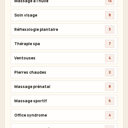
Massage à l'huile
14
Soin visage
8
Réflexologie plantaire
3
Thérapie spa
7
Ventouses
4
Pierres chaudes
2
Massage prénatal
8
Massage sportif
6
Office syndrome
4