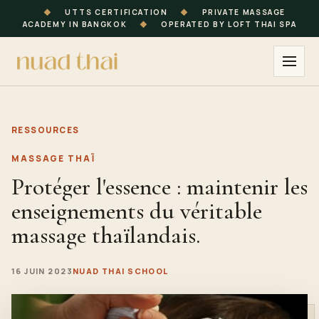
◆
UTTS CERTIFICATION
◆
PRIVATE MASSAGE
ACADEMY IN BANGKOK
◆
OPERATED BY LOFT THAI SPA
RESSOURCES
MASSAGE THAÏ
Protéger l'essence : maintenir les
enseignements du véritable
massage thaïlandais.
16 JUIN 2023
NUAD THAI SCHOOL