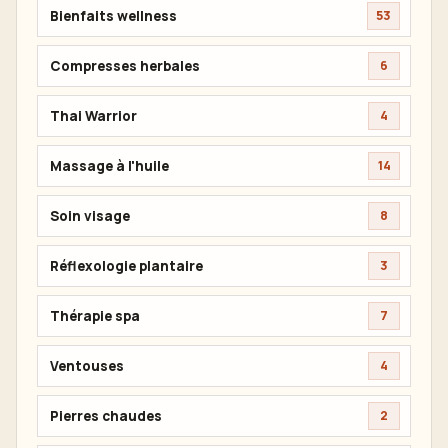
Bienfaits wellness
53
Compresses herbales
6
Thai Warrior
4
Massage à l'huile
14
Soin visage
8
Réflexologie plantaire
3
Thérapie spa
7
Ventouses
4
Pierres chaudes
2