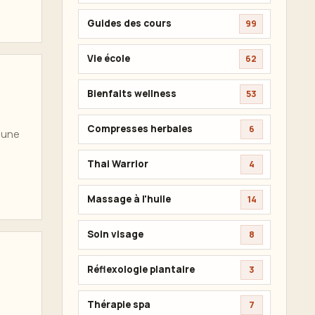
Guides des cours
99
Vie école
62
Bienfaits wellness
53
Compresses herbales
6
 une
Thai Warrior
4
Massage à l'huile
14
Soin visage
8
Réflexologie plantaire
3
Thérapie spa
7