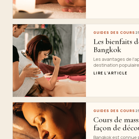
GUIDES DES COURS
2
Les bienfaits 
Bangkok
Les avantages de l'a
destination populaire 
LIRE L'ARTICLE
GUIDES DES COURS
2
Cours de massa
façon de décou
Bangkok est connue po