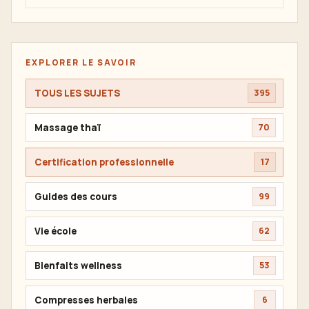
EXPLORER LE SAVOIR
TOUS LES SUJETS
395
Massage thaï
70
Certification professionnelle
17
Guides des cours
99
Vie école
62
Bienfaits wellness
53
Compresses herbales
6