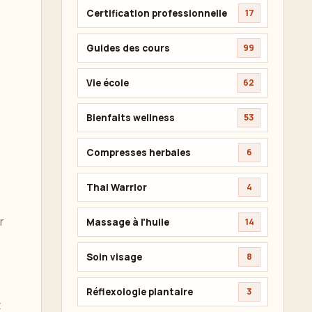
Certification professionnelle
17
Guides des cours
99
Vie école
62
Bienfaits wellness
53
Compresses herbales
6
Thai Warrior
4
r
Massage à l'huile
14
Soin visage
8
Réflexologie plantaire
3
t