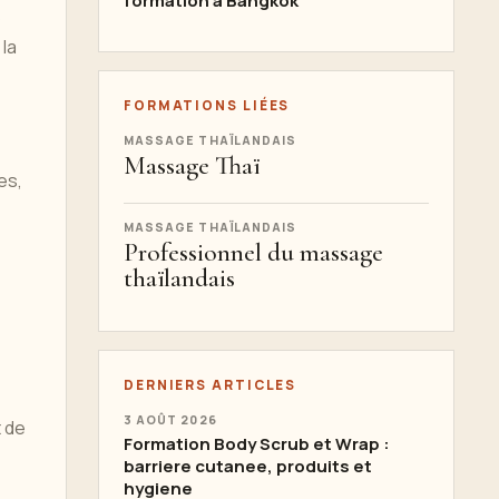
formation à Bangkok
s
 la
FORMATIONS LIÉES
MASSAGE THAÏLANDAIS
Massage Thaï
es,
MASSAGE THAÏLANDAIS
Professionnel du massage
thaïlandais
DERNIERS ARTICLES
3 AOÛT 2026
t de
Formation Body Scrub et Wrap :
barriere cutanee, produits et
hygiene