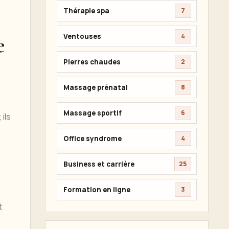
Thérapie spa
7
Ventouses
e
4
Pierres chaudes
2
Massage prénatal
8
Massage sportif
6
ils
Office syndrome
4
Business et carrière
25
Formation en ligne
3
t