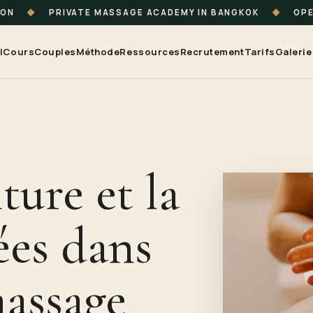
ION
◆
PRIVATE MASSAGE ACADEMY IN BANGKOK
◆
OPE
l
Cours
Couples
Méthode
Ressources
Recrutement
Tarifs
Galerie
ture et la
ées dans
massage