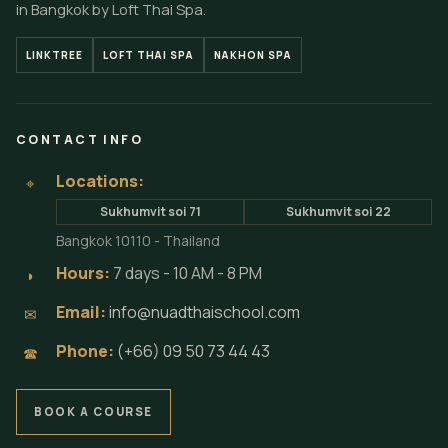
in Bangkok by Loft Thai Spa.
LINKTREE
LOFT THAI SPA
NAKHON SPA
CONTACT INFO
Locations:
⌖
Sukhumvit soi 71
Sukhumvit soi 22
Bangkok 10110 - Thailand
Hours:
7 days - 10 AM - 8 PM
◗
Email:
info@nuadthaischool.com
✉
Phone:
(+66) 09 50 73 44 43
☎
BOOK A COURSE