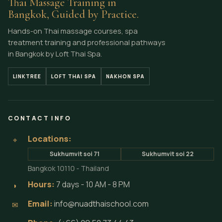
Thai Massage Training in
Bangkok, Guided by Practice.
Hands-on Thai massage courses, spa
treatment training and professional pathways
in Bangkok by Loft Thai Spa.
LINKTREE
LOFT THAI SPA
NAKHON SPA
CONTACT INFO
Locations:
⌖
Sukhumvit soi 71
Sukhumvit soi 22
Bangkok 10110 - Thailand
Hours:
7 days - 10 AM - 8 PM
◗
Email:
info@nuadthaischool.com
✉