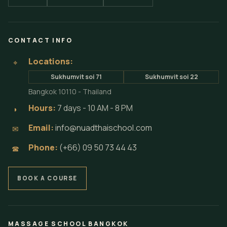
CONTACT INFO
Locations:
⌖
Sukhumvit soi 71
Sukhumvit soi 22
Bangkok 10110 - Thailand
Hours:
7 days - 10 AM - 8 PM
◗
Email:
info@nuadthaischool.com
✉
Phone:
(+66) 09 50 73 44 43
☎
BOOK A COURSE
MASSAGE SCHOOL BANGKOK