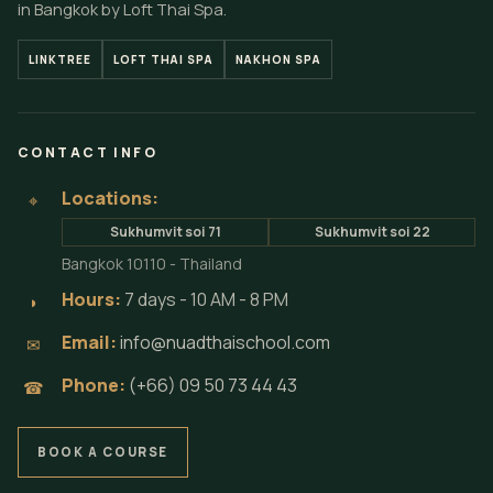
in Bangkok by Loft Thai Spa.
LINKTREE
LOFT THAI SPA
NAKHON SPA
CONTACT INFO
Locations:
⌖
Sukhumvit soi 71
Sukhumvit soi 22
Bangkok 10110 - Thailand
Hours:
7 days - 10 AM - 8 PM
◗
Email:
info@nuadthaischool.com
✉
Phone:
(+66) 09 50 73 44 43
☎
BOOK A COURSE