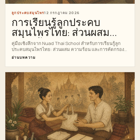
ลูกประคบสมุนไพร
12 กรกฎาคม 2026
การเรียนรู้ลูกประคบ
สมุนไพรไทย: ส่วนผสม
ความร้อน และการคัด
คู่มือเชิงลึกจาก Nuad Thai School สำหรับการเรียนรู้ลูก
ประคบสมุนไพรไทย: ส่วนผสม ความร้อน และการคัดกรอง
กรองผู้รับบริการ
ผู้รับบริการ พร้อมการติดตามงานวิจัย กายวิภาค เทคนิค
อ่านบทความ
ความปลอดภัย แนวทางสำหรับมืออาชีพ อินโฟกราฟิกฉบับ
สมบูรณ์ และเส้นทางที่ชัดเจนสู่คอร์ส Private Thai Herbal
Compress Massage Course.