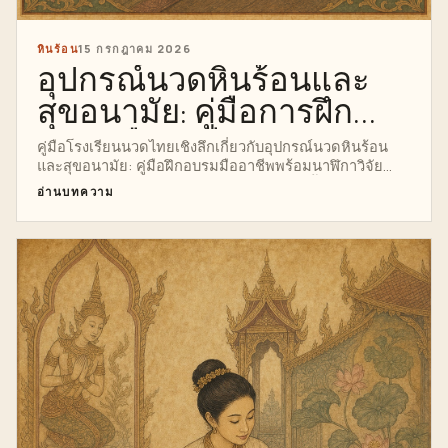
หินร้อน
15 กรกฎาคม 2026
อุปกรณ์นวดหินร้อนและ
สุขอนามัย: คู่มือการฝึก
อบรมมืออาชีพ
คู่มือโรงเรียนนวดไทยเชิงลึกเกี่ยวกับอุปกรณ์นวดหินร้อน
และสุขอนามัย: คู่มือฝึกอบรมมืออาชีพพร้อมนาฬิกาวิจัย
กายวิภาคศาสตร์ เทคนิค ความปลอดภัย ตัวชี้นำการฝึก
อ่านบทความ
อบรมมืออาชีพ อินโฟกราฟิกที่สมบูรณ์ และเส้นทางที่ชัดเจน
สู่หลักสูตรการนวดหินร้อนส่วนตัว