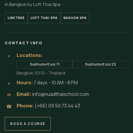
in Bangkok by Loft Thai Spa.
LINKTREE
LOFT THAI SPA
NAKHON SPA
CONTACT INFO
Locations:
⌖
Sukhumvit soi 71
Sukhumvit soi 22
Bangkok 10110 - Thailand
Hours:
7 days - 10 AM - 8 PM
◗
Email:
info@nuadthaischool.com
✉
Phone:
(+66) 09 50 73 44 43
☎
BOOK A COURSE