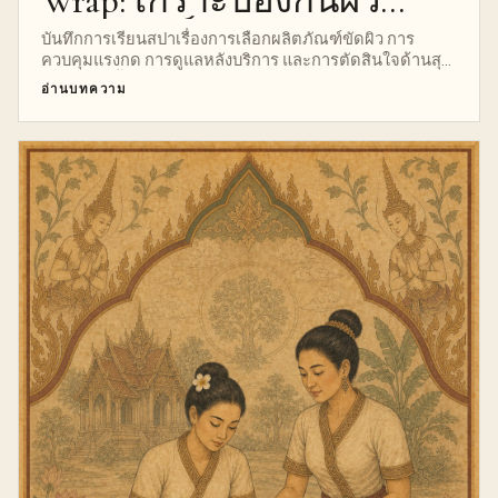
Wrap: เกราะป้องกันผิว
ผลิตภัณฑ์ และสุขอนามัย
บันทึกการเรียนสปาเรื่องการเลือกผลิตภัณฑ์ขัดผิว การ
ควบคุมแรงกด การดูแลหลังบริการ และการตัดสินใจด้านสุข
อนามัยในชั้นเรียนขัดผิวกาย
อ่านบทความ