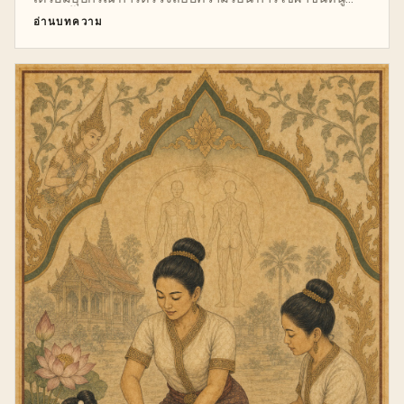
อย่างปลอดภัย
หลายชั้น และการป้องกันความเสี่ยงจากแผลไหม้ พร้อม
อ่านบทความ
บริบทการปฏิบัติงานของพันธมิตรที่ได้รับอนุมัติ โดยไม่ถือว่า
เป็นหลักฐานทางคลินิก