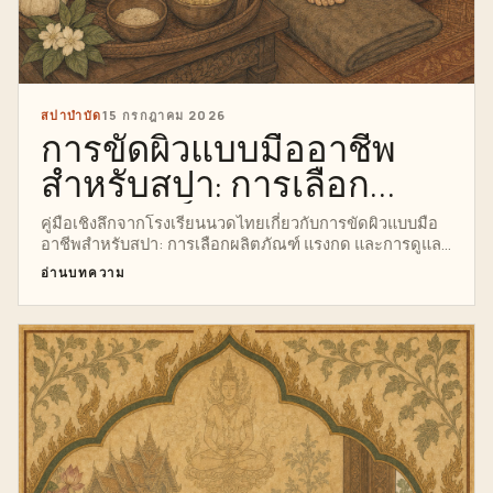
สปาบำบัด
15 กรกฎาคม 2026
การขัดผิวแบบมืออาชีพ
สำหรับสปา: การเลือก
ผลิตภัณฑ์ แรงกด และการ
คู่มือเชิงลึกจากโรงเรียนนวดไทยเกี่ยวกับการขัดผิวแบบมือ
อาชีพสำหรับสปา: การเลือกผลิตภัณฑ์ แรงกด และการดูแล
ดูแลหลังการขัดผิว
หลังการขัดผิว พร้อมด้วยข้อมูลการวิจัย กายวิภาคศาสตร์
อ่านบทความ
เทคนิค ความปลอดภัย คำแนะนำในการฝึกอบรมแบบมือ
อาชีพ อินโฟกราฟิกที่สมบูรณ์ และเส้นทางที่ชัดเจนสู่
หลักสูตรการนวดขัดผิวและห่อตัวแบบส่วนตัว