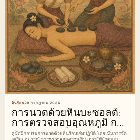
หินร้อน
28 กรกฎาคม 2026
การนวดด้วยหินบะซอลต์:
การตรวจสอบอุณหภูมิ การ
วางหิน และลำดับการนวด
คู่มือฝึกอบรมการนวดด้วยหินร้อนเชิงปฏิบัติ โดยเน้นการจัด
เตรียมอุปกรณ์ การตรวจสอบความร้อน การใช้ผ้าขนหนู