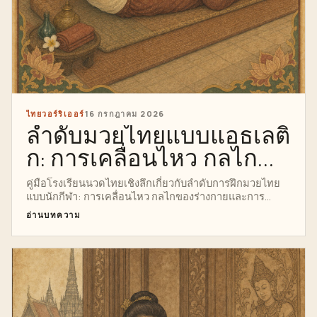
ไทยวอร์ริเออร์
16 กรกฎาคม 2026
ลำดับมวยไทยแบบแอธเลติ
ก: การเคลื่อนไหว กลไก
ของร่างกาย และการ
คู่มือโรงเรียนนวดไทยเชิงลึกเกี่ยวกับลำดับการฝึกมวยไทย
แบบนักกีฬา: การเคลื่อนไหว กลไกของร่างกายและการ
ควบคุม
ควบคุม พร้อมด้วยนาฬิกาวิจัย กายวิภาคศาสตร์ เทคนิค
อ่านบทความ
ความปลอดภัย ตัวชี้นำการฝึกอบรมระดับมืออาชีพ อินโฟ
กราฟิกที่สมบูรณ์ และเส้นทางที่ชัดเจนสู่หลักสูตรการนวด
นักรบไทยส่วนตัว