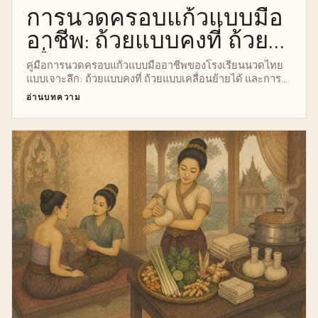
การนวดครอบแก้วแบบมือ
อาชีพ: ถ้วยแบบคงที่ ถ้วย
เลื่อน และการวางแผนการ
คู่มือการนวดครอบแก้วแบบมืออาชีพของโรงเรียนนวดไทย
แบบเจาะลึก: ถ้วยแบบคงที่ ถ้วยแบบเคลื่อนย้ายได้ และการ
รักษา
วางแผนการรักษา พร้อมด้วยนาฬิกาวิจัย กายวิภาคศาสตร์
อ่านบทความ
เทคนิค ความปลอดภัย ตัวชี้นำการฝึกอบรมแบบมืออาชีพ อิน
โฟกราฟิกที่สมบูรณ์ และเส้นทางที่ชัดเจนสู่หลักสูตรการ
บำบัดแบบครอบแก้วแบบส่วนตัว