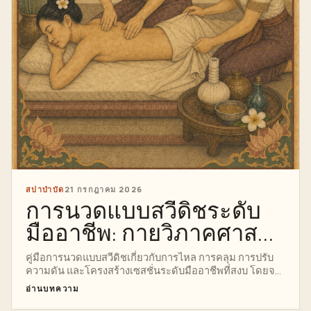
สปาบำบัด
21 กรกฎาคม 2026
การนวดแบบสวีดิชระดับ
มืออาชีพ: กายวิภาคศาสตร์
การคลุมตัว และการ
คู่มือการนวดแบบสวีดิชเกี่ยวกับการไหล การคลุม การปรับ
ความดัน และโครงสร้างเซสชั่นระดับมืออาชีพที่สงบ โดยจะ
ควบคุมแรงกดทับ
แสดงสิ่งที่นักเรียนควรประเมิน ปรับตัว และหยุดก่อนที่
อ่านบทความ
เทคนิคจะกลายเป็นกิจวัตรประจำวัน