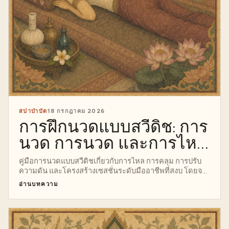
สปาบำบัด
18 กรกฎาคม 2026
การฝึกนวดแบบสวีดิช: การ
นวด การนวด และการไหล
อย่างปลอดภัย
คู่มือการนวดแบบสวีดิชเกี่ยวกับการไหล การคลุม การปรับ
ความดัน และโครงสร้างเซสชั่นระดับมืออาชีพที่สงบ โดยจะ
แสดงสิ่งที่นักเรียนควรประเมิน ปรับตัว และหยุดก่อนที่
อ่านบทความ
เทคนิคจะกลายเป็นกิจวัตรประจำวัน