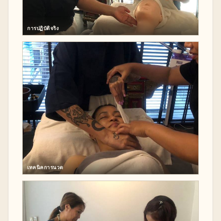
การปฏิบัติจริง
เทคนิคการนวด