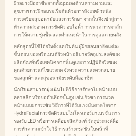
ผิวอย่างมืออาชีพจากทั้งมุมมองด้านความงามและ
สุขภาพ การฝึกอบรมเริ่มต้นด้วยการสังเกตผิวหนัง
การเตรียมสุขอนามัยและการรักษา จากนั้นจึงเข้าสู่การ
ทำความสะอาด การขัดผิว อบไอน้ำ การนวด การมาส์ก
การให้ความชุ่มชื้น และคำแนะนำในการดูแลภายหลัง
หลักสูตรนี้ใช้ได้จริงตั้งแต่เริ่มต้น ผู้ฝึกสอนสาธิตแต่ละ
ขั้นตอนของทรีตเมนต์ผิวหน้า อธิบายวัตถุประสงค์ของ
ผลิตภัณฑ์หรือเทคนิค จากนั้นดูแลการปฏิบัติจริงของ
คุณด้วยการแก้ไขแรงกด จังหวะ ความสะดวกสบาย
ของลูกค้า และสุขอนามัยระดับมืออาชีพ
นักเรียนสามารถมุ่งเน้นไปที่วิธีการรักษาใบหน้าแบบ
คลาสสิก หรือขอตัวเลือกขั้นสูง เช่น กัวซา การนวด
หน้าแบบยกกระชับ วิธีการที่ได้รับแรงบันดาลใจจาก
HydraFacial การขัดผิวแบบไมโครเดอร์มาเบรชั่น การ
รองรับ LED หรือการเคลือบผลิตภัณฑ์ วัตถุประสงค์คือ
การทำความเข้าใจวิธีการสร้างเซสชั่นใบหน้าที่