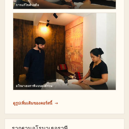
การแก้ไขด้วยมือ
อโรมาเธอราพีแบบองค์รวม
ดูรูปเพิ่มเติมของคอร์สนี้
รากฐานอโรมาเธอราพี