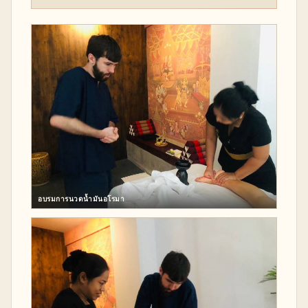
อบรมการนวดน้ำมันอโรมา