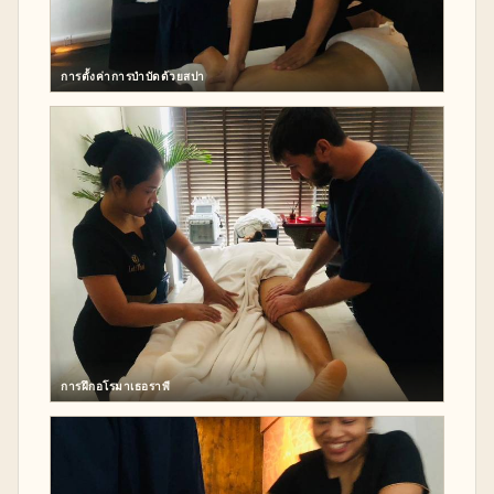
การตั้งค่าการบำบัดด้วยสปา
การฝึกอโรมาเธอราพี