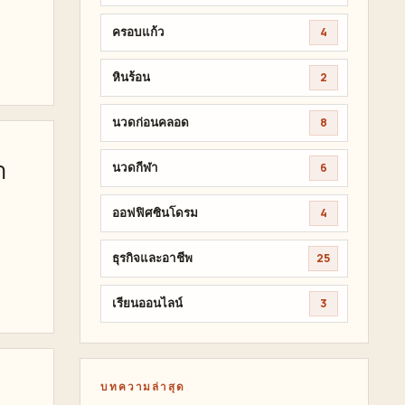
ครอบแก้ว
4
หินร้อน
2
นวดก่อนคลอด
8
า
นวดกีฬา
6
ออฟฟิศซินโดรม
4
ธุรกิจและอาชีพ
25
เรียนออนไลน์
3
บทความล่าสุด