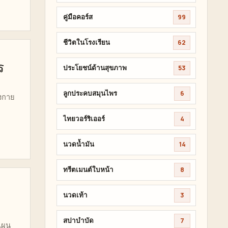
คู่มือคอร์ส
99
ชีวิตในโรงเรียน
62
ร
ประโยชน์ด้านสุขภาพ
53
ลูกประคบสมุนไพร
6
างกาย
ไทยวอร์ริเออร์
4
นวดน้ำมัน
14
ทรีตเมนต์ใบหน้า
8
นวดเท้า
3
สปาบำบัด
7
แผน