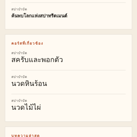
สปาบำบัด
ค้นพบโลกแห่งสปาทรีตเมนต์
คอร์สที่เกี่ยวข้อง
สปาบำบัด
สครับและพอกตัว
สปาบำบัด
นวดหินร้อน
สปาบำบัด
นวดไม้ไผ่
บทความล่าสุด