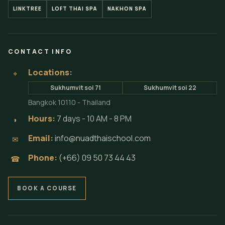
LINKTREE
LOFT THAI SPA
NAKHON SPA
CONTACT INFO
Locations:
⌖
Sukhumvit soi 71
Sukhumvit soi 22
Bangkok 10110 - Thailand
Hours:
7 days - 10 AM - 8 PM
◗
Email:
info@nuadthaischool.com
✉
Phone:
(+66) 09 50 73 44 43
☎
BOOK A COURSE