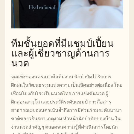
ทีมชั้นยอดที่มีแชมป์เปี้ยน
และผู้เชี่ยวชาญด้านการ
นวด
จุดแข็งของนครสปาคือทีมงาน นักบำบัดได้รับการ
ฝึกฝนในวัฒนธรรมแห่งความเป็นเลิศอย่างต่อเนื่อง โดย
เชื่อมโยงกับโรงเรียนนวดไทย การแข่งขันนวด ผู้
ฝึกสอนอาวุโส และประวัติระดับแชมป์ การสื่อสาร
สาธารณะของนครเน้นย้ำถึงการมีส่วนร่วมระดับนานา
ชาติของวรินรยา เกตุงาม หัวหน้านักบำบัดของบ้าน ใน
งานนวดสำคัญๆ ตลอดจนความรู้ที่ดำเนินการโดยนัก