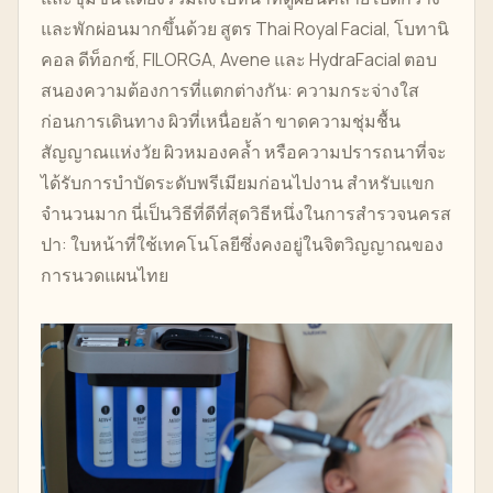
และพักผ่อนมากขึ้นด้วย สูตร Thai Royal Facial, โบทานิ
คอล ดีท็อกซ์, FILORGA, Avene และ HydraFacial ตอบ
สนองความต้องการที่แตกต่างกัน: ความกระจ่างใส
ก่อนการเดินทาง ผิวที่เหนื่อยล้า ขาดความชุ่มชื้น
สัญญาณแห่งวัย ผิวหมองคล้ำ หรือความปรารถนาที่จะ
ได้รับการบำบัดระดับพรีเมียมก่อนไปงาน สำหรับแขก
จำนวนมาก นี่เป็นวิธีที่ดีที่สุดวิธีหนึ่งในการสำรวจนครส
ปา: ใบหน้าที่ใช้เทคโนโลยีซึ่งคงอยู่ในจิตวิญญาณของ
การนวดแผนไทย