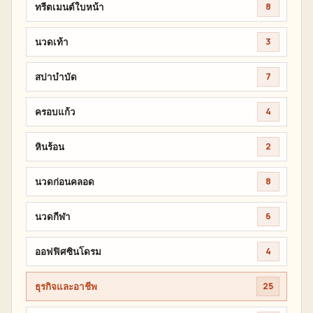
ทรีตเมนต์ใบหน้า
8
นวดเท้า
3
สปาบำบัด
7
ครอบแก้ว
4
หินร้อน
2
นวดก่อนคลอด
8
นวดกีฬา
6
ออฟฟิศซินโดรม
4
ธุรกิจและอาชีพ
25