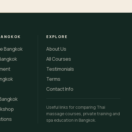
BANGKOK
EXPLORE
se Bangkok
About Us
Bangkok
All Courses
tment
Testimonials
angkok
Terms
Contact Info
 Bangkok
Useful links for comparing Thai
rkshop
massage courses, private training and
stions
spa education in Bangkok.