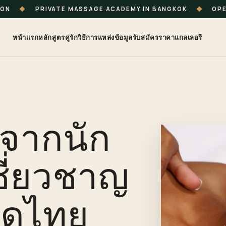
ION
◆
PRIVATE MASSAGE ACADEMY IN BANGKOK
◆
OPE
หน้าแรก
หลักสูตร
คู่รัก
วิธีการ
แหล่งข้อมูล
รับสมัคร
ราคา
แกลเลอรี
ู้จากนัก
ชี่ยวชาญ
นวดไทย