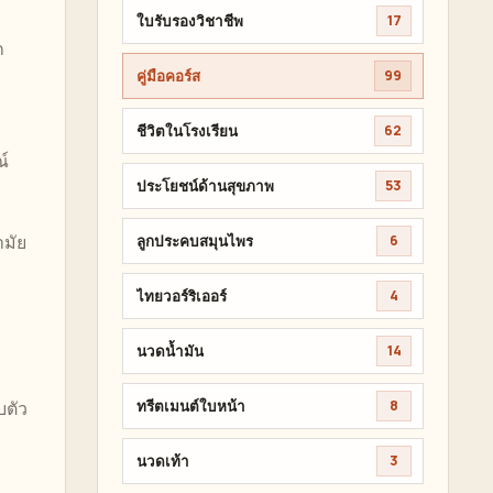
ใบรับรองวิชาชีพ
17
ก
คู่มือคอร์ส
99
ชีวิตในโรงเรียน
62
ณ์
ประโยชน์ด้านสุขภาพ
53
มัย
ลูกประคบสมุนไพร
6
ไทยวอร์ริเออร์
4
นวดน้ำมัน
14
ทรีตเมนต์ใบหน้า
8
บตัว
นวดเท้า
3