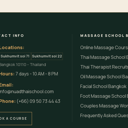
ACT INFO
MASSAGE SCHOOL 
Locations:
Online Massage Cour
Sukhumvit soi 71
Sukhumvit soi 22
Thai Massage School 
Bangkok 10110 - Thailand
Thai Therapist Recrui
Hours:
7 days - 10 AM - 8 PM
Oil Massage School B
Email:
Facial School Bangkok
info@nuadthaischool.com
Foot Massage School
Phone:
(+66) 09 50 73 44 43
Couples Massage Wo
Frequently Asked Que
OK A COURSE