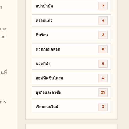
สปาบำบัด
7
าร
ครอบแก้ว
4
ของ
หินร้อน
2
้วย
นวดก่อนคลอด
8
นวดกีฬา
6
นที่
ออฟฟิศซินโดรม
4
ธุรกิจและอาชีพ
25
 การ
เรียนออนไลน์
3