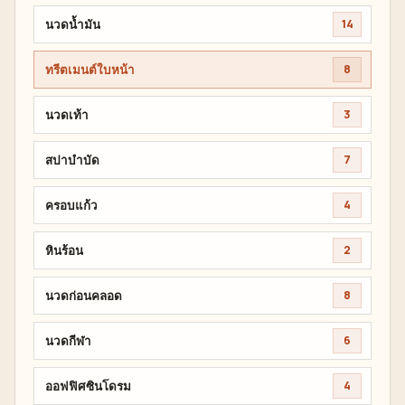
นวดน้ำมัน
14
ทรีตเมนต์ใบหน้า
8
นวดเท้า
3
สปาบำบัด
7
ครอบแก้ว
4
หินร้อน
2
นวดก่อนคลอด
8
นวดกีฬา
6
ออฟฟิศซินโดรม
4