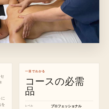
一目でわかる
やセ
コースの必需
学
品
うに
法を
プロフェッショナル
レベル