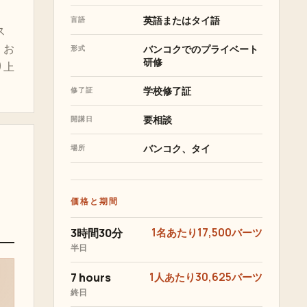
英語またはタイ語
言語
ス
、お
バンコクでのプライベート
形式
研修
り上
学校修了証
修了証
要相談
開講日
バンコク、タイ
場所
価格と期間
3時間30分
1名あたり17,500バーツ
半日
7 hours
1人あたり30,625バーツ
終日