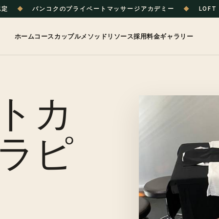
認定
◆
バンコクのプライベートマッサージアカデミー
◆
LOFT 
ホーム
コース
カップル
メソッド
リソース
採用
料金
ギャラリー
トカ
ラピ