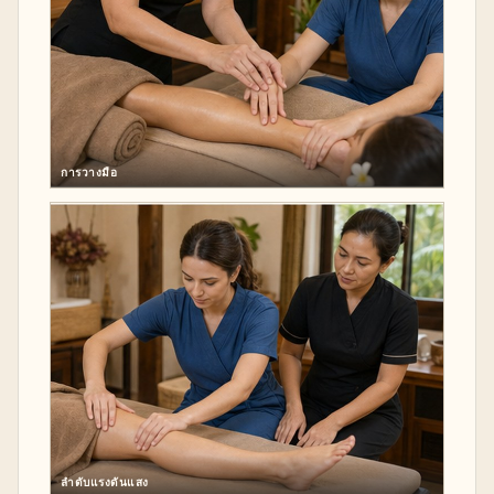
การวางมือ
ลำดับแรงดันแสง