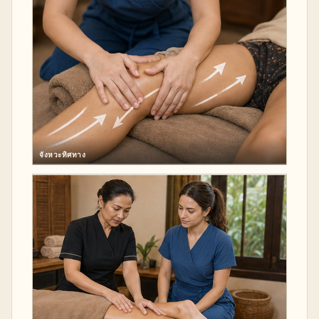
จังหวะทิศทาง