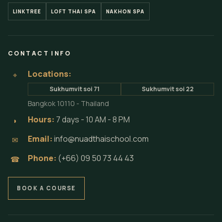
LINKTREE
LOFT THAI SPA
NAKHON SPA
CONTACT INFO
Locations:
⌖
Sukhumvit soi 71
Sukhumvit soi 22
Bangkok 10110 - Thailand
Hours:
7 days - 10 AM - 8 PM
◗
Email:
info@nuadthaischool.com
✉
Phone:
(+66) 09 50 73 44 43
☎
BOOK A COURSE