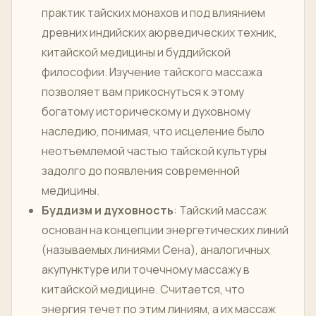
практик тайских монахов и под влиянием
древних индийских аюрведических техник,
китайской медицины и буддийской
философии. Изучение тайского массажа
позволяет вам прикоснуться к этому
богатому историческому и духовному
наследию, понимая, что исцеление было
неотъемлемой частью тайской культуры
задолго до появления современной
медицины.
Буддизм и духовность
: Тайский массаж
основан на концепции энергетических линий
(называемых линиями Сена), аналогичных
акупунктуре или точечному массажу в
китайской медицине. Считается, что
энергия течет по этим линиям, а их массаж