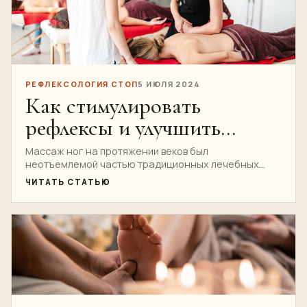
РЕФЛЕКСОЛОГИЯ СТОП
5 ИЮЛЯ 2024
Как стимулировать
рефлексы и улучшить
здоровье с помощью
Массаж ног на протяжении веков был
неотъемлемой частью традиционных лечебных
традиционного массажа
практик. В школе Нуад Тай...
ЧИТАТЬ СТАТЬЮ
ног в школе Нуад Тай