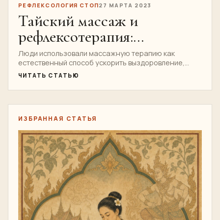
РЕФЛЕКСОЛОГИЯ СТОП
27 МАРТА 2023
Тайский массаж и
рефлексотерапия:
стимулирование
Люди использовали массажную терапию как
естественный способ ускорить выздоровление,
естественного процесса
расслабление и общее самочувствие с тех пор...
ЧИТАТЬ СТАТЬЮ
заживления организма
ИЗБРАННАЯ СТАТЬЯ