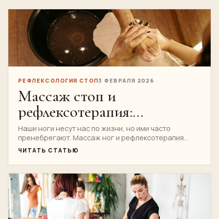
РЕФЛЕКСОЛОГИЯ СТОП
3 ФЕВРАЛЯ 2026
Массаж стоп и
рефлексотерапия:
раскрывая силу под
Наши ноги несут нас по жизни, но ими часто
пренебрегают. Массаж ног и рефлексотерапия
вашими ногами
выходят за рамки...
ЧИТАТЬ СТАТЬЮ