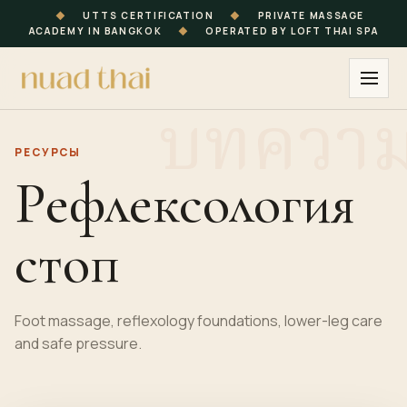
◆
UTTS CERTIFICATION
◆
PRIVATE MASSAGE
ACADEMY IN BANGKOK
◆
OPERATED BY LOFT THAI SPA
РЕСУРСЫ
Рефлексология
стоп
Foot massage, reflexology foundations, lower-leg care
and safe pressure.