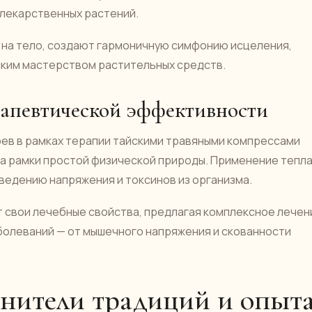
 лекарственных растений.
 на тело, создают гармоничную симфонию исцеления,
ским мастерством растительных средств.
апевтической эффективности
оев в рамках терапии тайскими травяными компрессами
а рамки простой физической природы. Применение тепл
ведению напряжения и токсинов из организма.
свои лечебные свойства, предлагая комплексное лечен
болеваний — от мышечного напряжения и скованности
.
анители традиций и опыт