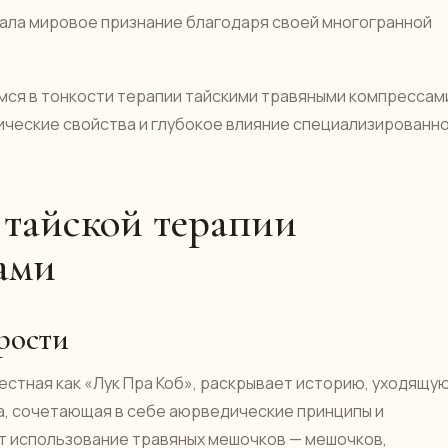
вала мировое признание благодаря своей многогранной
мся в тонкости терапии тайскими травяными компрессам
ические свойства и глубокое влияние специализированн
 тайской терапии
ами
рости
естная как «Лук Пра Коб», раскрывает историю, уходящу
ка, сочетающая в себе аюрведические принципы и
т использование травяных мешочков — мешочков,