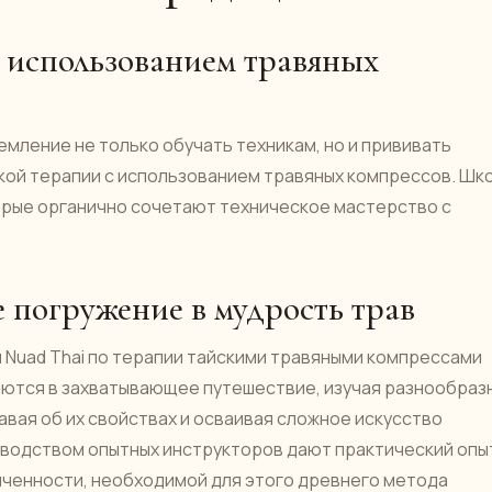
с использованием травяных
емление не только обучать техникам, но и прививать
кой терапии с использованием травяных компрессов. Шк
торые органично сочетают техническое мастерство с
е погружение в мудрость трав
Nuad Thai по терапии тайскими травяными компрессами
яются в захватывающее путешествие, изучая разнообраз
авая об их свойствах и осваивая сложное искусство
оводством опытных инструкторов дают практический опы
онченности, необходимой для этого древнего метода