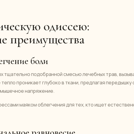
ическую одиссею:
ие преимущества
егчение боли
х тщательно подобранной смесью лечебных трав, вызыв
епло проникает глубоко в ткани, предлагая передышку 
и мышечное напряжение.
ессами маяком облегчения для тех, кто ищет естествен
нальное равновесие