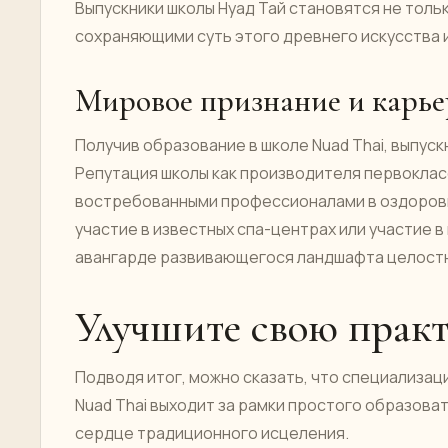
Выпускники школы Нуад Тай становятся не тольк
сохраняющими суть этого древнего искусства 
Мировое признание и карье
Получив образование в школе Nuad Thai, выпус
Репутация школы как производителя первоклас
востребованными профессионалами в оздоровит
участие в известных спа-центрах или участие в
авангарде развивающегося ландшафта целост
Улучшите свою практ
Подводя итог, можно сказать, что специализац
Nuad Thai выходит за рамки простого образов
сердце традиционного исцеления.