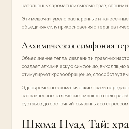
наполненных ароматной смесью трав, специй и
Эти мешочки, умело распаренные и нанесенные
объединяя силу прикосновения с терапевтиче
Алхимическая симфония тер
Объединение тепла, давления и травяных наст
создает алхимическую симфонию, выходящую з
стимулирует кровообращение, способствуя вы
Одновременно ароматические травы передают 
направленное на лечение широкого спектра за
суставов до состояний, связанных со стрессом
Школа Нуад Тай: хр