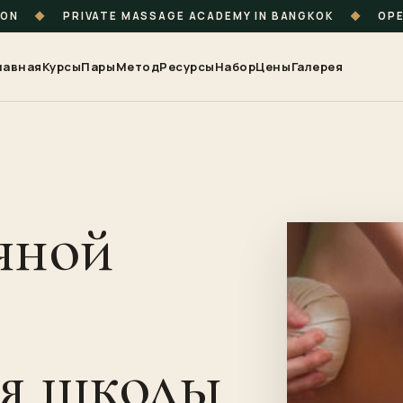
ION
◆
PRIVATE MASSAGE ACADEMY IN BANGKOK
◆
OPE
лавная
Курсы
Пары
Метод
Ресурсы
Набор
Цены
Галерея
яной
ия школы