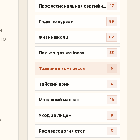
Профессиональная сертификация
17
Гиды по курсам
99
и,
Жизнь школы
62
ого
Польза для wellness
53
Травяные компрессы
6
Тайский воин
4
Масляный массаж
14
Уход за лицом
8
ю
Рефлексология стоп
3