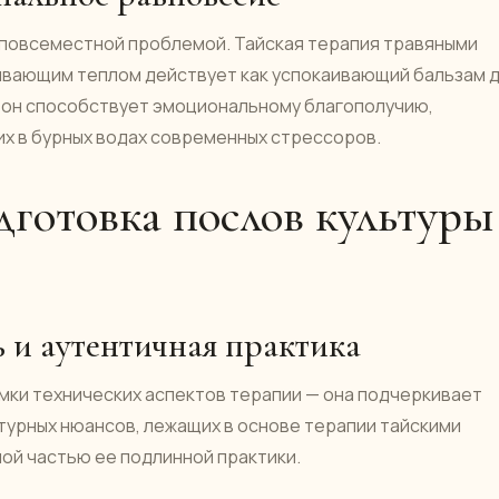
 повсеместной проблемой. Тайская терапия травяными
ивающим теплом действует как успокаивающий бальзам 
, он способствует эмоциональному благополучию,
х в бурных водах современных стрессоров.
дготовка послов культуры
ь и аутентичная практика
амки технических аспектов терапии — она подчеркивает
турных нюансов, лежащих в основе терапии тайскими
ой частью ее подлинной практики.