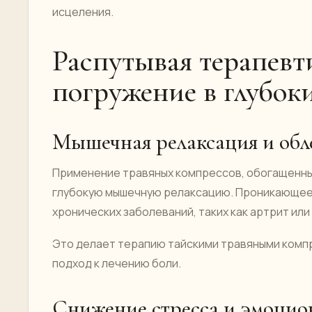
исцеления.
Распутывая терапевт
погружение в глубок
Мышечная релаксация и обл
Применение травяных компрессов, обогащенны
глубокую мышечную релаксацию. Проникающее т
хронических заболеваний, таких как артрит ил
Это делает терапию тайскими травяными компр
подход к лечению боли.
Снижение стресса и эмоцио