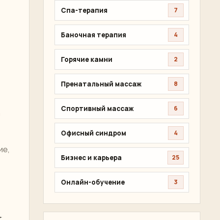
Спа-терапия
7
Баночная терапия
4
Горячие камни
2
Пренатальный массаж
8
Спортивный массаж
6
а
Офисный синдром
4
ие,
Бизнес и карьера
25
Онлайн-обучение
3
а